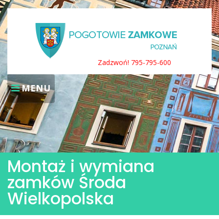
Skip
to
content
Zadzwoń! 795-795-600
MENU
Montaż i wymiana
zamków Środa
Wielkopolska