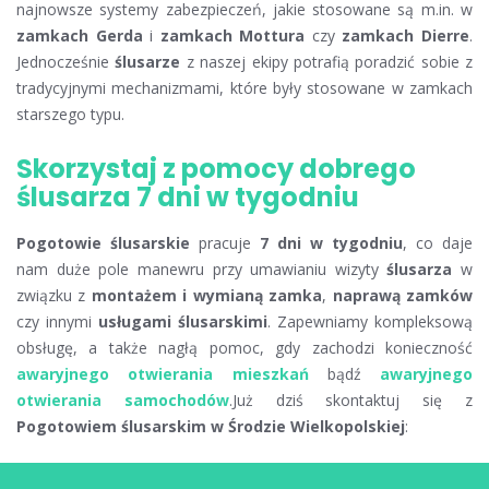
najnowsze systemy zabezpieczeń, jakie stosowane są m.in. w
zamkach Gerda
i
zamkach Mottura
czy
zamkach Dierre
.
Jednocześnie
ślusarze
z naszej ekipy potrafią poradzić sobie z
tradycyjnymi mechanizmami, które były stosowane w zamkach
starszego typu.
Skorzystaj z pomocy dobrego
ślusarza 7 dni w tygodniu
Pogotowie ślusarskie
pracuje
7 dni w tygodniu
, co daje
nam duże pole manewru przy umawianiu wizyty
ślusarza
w
związku z
montażem i wymianą zamka
,
naprawą zamków
czy innymi
usługami ślusarskimi
. Zapewniamy kompleksową
obsługę, a także nagłą pomoc, gdy zachodzi konieczność
awaryjnego otwierania mieszkań
bądź
awaryjnego
otwierania samochodów
.Już dziś skontaktuj się z
Pogotowiem ślusarskim w Środzie Wielkopolskiej
: