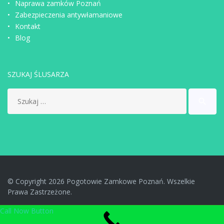
Naprawa zamków Poznań
Zabezpieczenia antywłamaniowe
Kontakt
Blog
SZUKAJ ŚLUSARZA
Search
search
for:
© Copyright 2026 Pogotowie Zamkowe Poznań. Wszelkie
Prawa Zastrzeżone.
Call Now Button