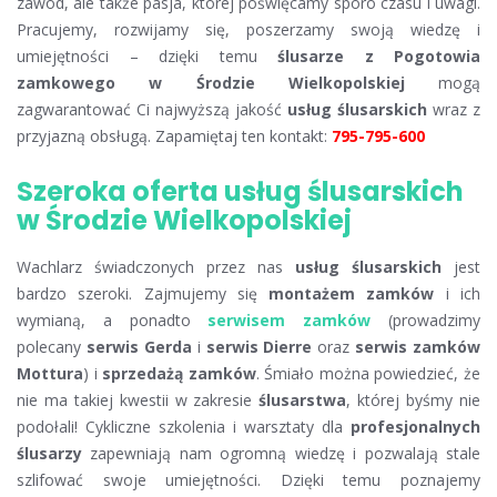
zawód, ale także pasja, której poświęcamy sporo czasu i uwagi.
Pracujemy, rozwijamy się, poszerzamy swoją wiedzę i
umiejętności – dzięki temu
ślusarze z Pogotowia
zamkowego w Środzie Wielkopolskiej
mogą
zagwarantować Ci najwyższą jakość
usług ślusarskich
wraz z
przyjazną obsługą. Zapamiętaj ten kontakt:
795-795-600
Szeroka oferta usług ślusarskich
w Środzie Wielkopolskiej
Wachlarz świadczonych przez nas
usług ślusarskich
jest
bardzo szeroki. Zajmujemy się
montażem zamków
i ich
wymianą, a ponadto
serwisem zamków
(prowadzimy
polecany
serwis Gerda
i
serwis Dierre
oraz
serwis zamków
Mottura
) i
sprzedażą zamków
. Śmiało można powiedzieć, że
nie ma takiej kwestii w zakresie
ślusarstwa
, której byśmy nie
podołali! Cykliczne szkolenia i warsztaty dla
profesjonalnych
ślusarzy
zapewniają nam ogromną wiedzę i pozwalają stale
szlifować swoje umiejętności. Dzięki temu poznajemy