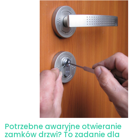
Potrzebne awaryjne otwieranie
zamków drzwi? To zadanie dla