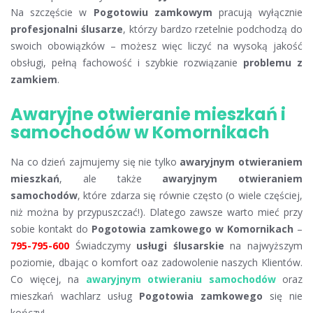
Na szczęście w
Pogotowiu zamkowym
pracują wyłącznie
profesjonalni ślusarze
, którzy bardzo rzetelnie podchodzą do
swoich obowiązków – możesz więc liczyć na wysoką jakość
obsługi, pełną fachowość i szybkie rozwiązanie
problemu z
zamkiem
.
Awaryjne otwieranie mieszkań i
samochodów w Komornikach
Na co dzień zajmujemy się nie tylko
awaryjnym otwieraniem
mieszkań
, ale także
awaryjnym otwieraniem
samochodów
, które zdarza się równie często (o wiele częściej,
niż można by przypuszczać!). Dlatego zawsze warto mieć przy
sobie kontakt do
Pogotowia zamkowego w Komornikach
–
795-795-600
Świadczymy
usługi ślusarskie
na najwyższym
poziomie, dbając o komfort oaz zadowolenie naszych Klientów.
Co więcej, na
awaryjnym otwieraniu samochodów
oraz
mieszkań wachlarz usług
Pogotowia zamkowego
się nie
kończy!