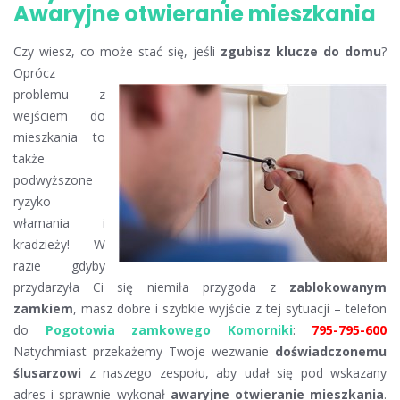
Awaryjne otwieranie mieszkania
Czy wiesz, co może stać się, jeśli
zgubisz klucze do domu
?
Oprócz
problemu z
wejściem do
mieszkania to
także
podwyższone
ryzyko
włamania i
kradzieży! W
razie gdyby
przydarzyła Ci się niemiła przygoda z
zablokowanym
zamkiem
, masz dobre i szybkie wyjście z tej sytuacji – telefon
do
Pogotowia zamkowego Komorniki
:
795-795-600
Natychmiast przekażemy Twoje wezwanie
doświadczonemu
ślusarzowi
z naszego zespołu, aby udał się pod wskazany
adres i sprawnie wykonał
awaryjne otwieranie mieszkania
.