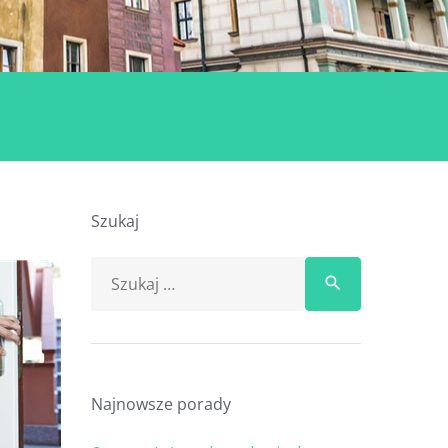
Szukaj
Search
search
for:
Najnowsze porady