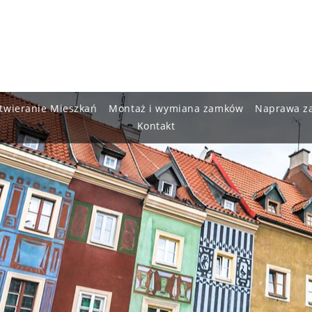
twieranie Mieszkań
Montaż i wymiana zamków
Naprawa z
Kontakt