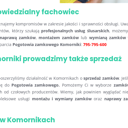
powiedzialny fachowiec
uznajemy kompromisów w zakresie jakości i sprawności obsługi. Uw
ntów, którzy szukają
profesjonalnych usług ślusarskich
, możemy
naprawą zamków
,
montażem zamków
lub
wymianą zamków
sparcia
Pogotowia zamkowego Komorniki
:
795-795-600
orniki prowadzimy także sprzedaż
oszerzyliśmy działalność w Komornikach o
sprzedaż zamków
. Jeś
się do
Pogotowia zamkowego.
Pomożemy Ci w wyborze
zamkó
ch od czołowych producentów. Wiemy, jak powinien wyglądać n
pleksowe usługi
montażu i wymiany zamków
oraz
naprawy z
e w Komornikach