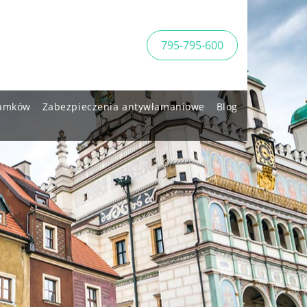
795-795-600
amków
Zabezpieczenia antywłamaniowe
Blog