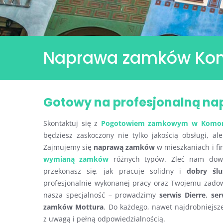
Naprawa zamków Kom
Gotowy na profesjonalną n
Skontaktuj się z
Pogotowiem zamkowym w Komor
będziesz zaskoczony nie tylko jakością obsługi, ale
Zajmujemy się
naprawą zamków
w mieszkaniach i fi
wymianą zamków
różnych typów. Zleć nam do
przekonasz się, jak pracuje solidny i
dobry ślu
profesjonalnie wykonanej pracy oraz Twojemu zadow
nasza specjalność – prowadzimy
serwis Dierre
,
ser
zamków Mottura
. Do każdego, nawet najdrobniejsz
z uwagą i pełną odpowiedzialnością.