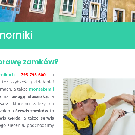
orniki
aprawę zamków?
nikach
–
795-795-600
– a
 też szybkością działania!
rmach, a także
montażem i
wolną
usługę ślusarską
, a
sarz
, któremu zależy na
oleniu.
Serwis zamków
to
wis Gerda
, a także
serwis
ego zlecenia, podchodzimy