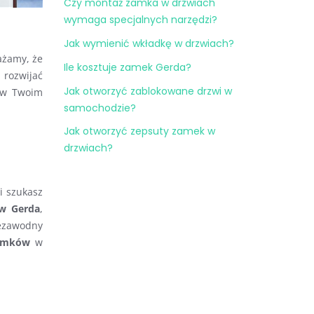
Czy montaż zamka w drzwiach
wymaga specjalnych narzędzi?
Jak wymienić wkładkę w drzwiach?
ażamy, że
Ile kosztuje zamek Gerda?
 rozwijać
Jak otworzyć zablokowane drzwi w
w Twoim
samochodzie?
Jak otworzyć zepsuty zamek w
drzwiach?
li szukasz
w Gerda
,
iezawodny
amków
w