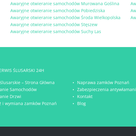
Awaryjne otwieranie samochodów Murowana Goślina
Aw
Awaryjne otwieranie samochodów Pobiedziska
Aw
Awaryjne otwieranie samochodów Środa Wielkopolska
Aw
Awaryjne otwieranie samochodów Stęszew
Awaryjne otwieranie samochodów Suchy Las
SERWIS ŚLUSARSKI 24H
 ślusarskie – Strona Główna
Naprawa zamków Poznań
ranie Samochodów
Zabezpieczenia antywłaman
anie Drzwi
Kontakt
ż i wymiana zamków Poznań
Blog