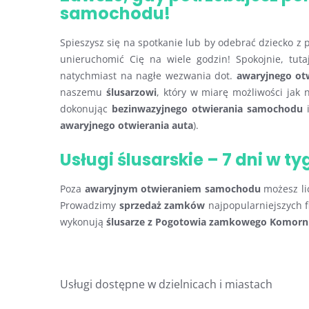
samochodu!
Spieszysz się na spotkanie lub by odebrać dziecko 
unieruchomić Cię na wiele godzin! Spokojnie, tut
natychmiast na nagłe wezwania dot.
awaryjnego ot
naszemu
ślusarzowi
, który w miarę możliwości jak
dokonując
bezinwazyjnego otwierania samochodu
i
awaryjnego otwierania auta
).
Usługi ślusarskie – 7 dni w t
Poza
awaryjnym otwieraniem samochodu
możesz li
Prowadzimy
sprzedaż zamków
najpopularniejszych f
wykonują
ślusarze z Pogotowia zamkowego Komorn
Usługi dostępne w dzielnicach i miastach