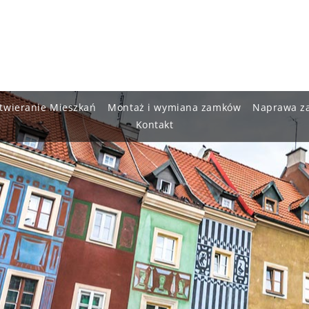
twieranie Mieszkań
Montaż i wymiana zamków
Naprawa z
Kontakt