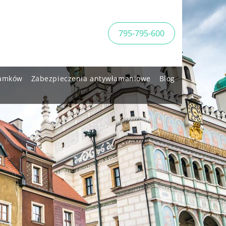
795-795-600
amków
Zabezpieczenia antywłamaniowe
Blog