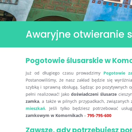
Awaryjne otwieranie
Pogotowie ślusarskie w Kom
Już od długiego czasu prowadzimy
Pogotowie 
Postanowiliśmy, że nasz zakład będzie się wyróżni
szybką i sprawną obsługą. Sądząc po pozytywnych op
pełni realizować! Jako
doświadczeni ślusarze
cieszy
zamka
, a także w pilnych przypadkach, związanych
mieszkań
. Jeśli tylko będziesz potrzebować usł
zamkowym w Komornikach
–
795-795-600
Zawsze, gdy potrzebujesz p