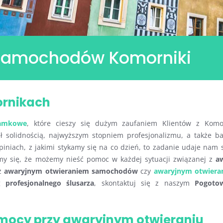
 samochodów Komorniki
ornikach
zamkowe
, które
cieszy się dużym zaufaniem Klientów z Komor
ał solidnością, najwyższym stopniem profesjonalizmu, a także b
iniach, z jakimi stykamy się na co dzień, to zadanie udaje nam 
my się, że możemy nieść pomoc w każdej sytuacji związanej z
a
 z
awaryjnym otwieraniem samochodów
czy
awaryjnym otwiera
ug
profesjonalnego ślusarza
, skontaktuj się z naszym
Pogoto
omocy przy awaryjnym otwieraniu