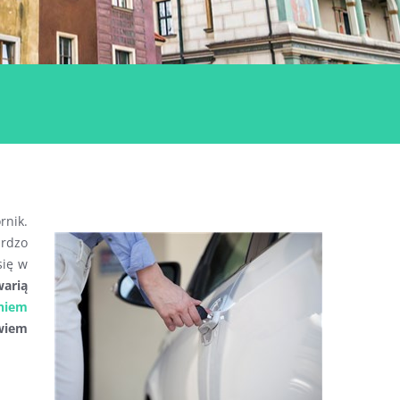
nik.
ardzo
się w
warią
niem
wiem