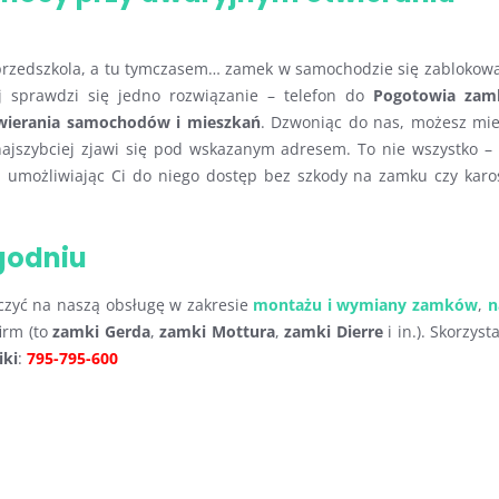
z przedszkola, a tu tymczasem… zamek w samochodzie się zablokowa
aj sprawdzi się jedno rozwiązanie – telefon do
Pogotowia za
wierania samochodów i mieszkań
. Dzwoniąc do nas, możesz mie
 najszybciej zjawi się pod wskazanym adresem. To nie wszystko –
 umożliwiając Ci do niego dostęp bez szkody na zamku czy karos
ygodniu
czyć na naszą obsługę w zakresie
montażu i wymiany zamków
,
n
irm (to
zamki Gerda
,
zamki Mottura
,
zamki Dierre
i in.). Skorzys
iki
:
795-795-600