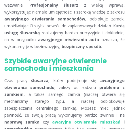
wezwanie.
Profesjonalny ślusarz
z wielką wprawą,
wykorzystując niemałe umiejętności i szeroką wiedzę z zakresu
awaryjnego otwierania samochodów
, odblokuje zamek,
umożliwiając Ci szybki powrót do zaplanowanych działań. Każdą
usługę ślusarską
realizujemy bardzo precyzyjnie i dokładnie,
co w przypadku
awaryjnego otwierania auta
oznacza, że
wykonamy je w bezinwazyjny,
bezpieczny sposób
.
Szybkie awaryjne otwieranie
samochodu i mieszkania
Czas pracy
ślusarza
, który podejmuje się
awaryjnego
otwierania samochodu
, zależy od rodzaju
problemu z
zamkiem
, a także samego zamka (inaczej otwiera się
mechanizmy starego typu, a inaczej odblokowuje
zabezpieczenia centralnego zamka). Możesz mieć jednak
pewność, że swoją pracę wykonujemy bardzo zwinnie i na
naprawę zamka
czy
awaryjne otwieranie mieszkań
i
samochodów
przeznaczamy tylko tyle czasu, ile wymaga