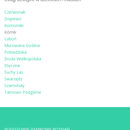
Czerwonak
Dopiewo
Komorniki
Kórnik
Luboń
Murowana Goślina
Pobiedziska
Środa Wielkopolska
Stęszew
Suchy Las
Swarzędz
Szamotuły
Tarnowo Podgórne
POGOTOWIE ZAMKOWE POZNAŃ