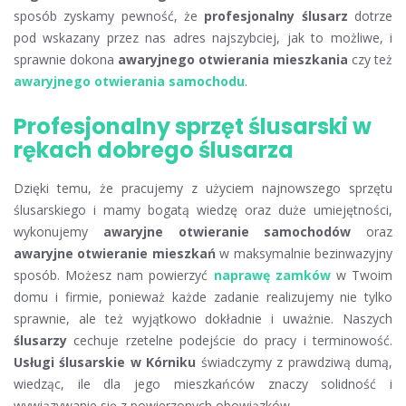
sposób zyskamy pewność, że
profesjonalny ślusarz
dotrze
pod wskazany przez nas adres najszybciej, jak to możliwe, i
sprawnie dokona
awaryjnego otwierania mieszkania
czy też
awaryjnego otwierania samochodu
.
Profesjonalny sprzęt ślusarski w
rękach dobrego ślusarza
Dzięki temu, że pracujemy z użyciem najnowszego sprzętu
ślusarskiego i mamy bogatą wiedzę oraz duże umiejętności,
wykonujemy
awaryjne otwieranie samochodów
oraz
awaryjne otwieranie mieszkań
w maksymalnie bezinwazyjny
sposób. Możesz nam powierzyć
naprawę zamków
w Twoim
domu i firmie, ponieważ każde zadanie realizujemy nie tylko
sprawnie, ale też wyjątkowo dokładnie i uważnie. Naszych
ślusarzy
cechuje rzetelne podejście do pracy i terminowość.
Usługi ślusarskie w Kórniku
świadczymy z prawdziwą dumą,
wiedząc, ile dla jego mieszkańców znaczy solidność i
wywiązywanie się z powierzonych obowiązków.