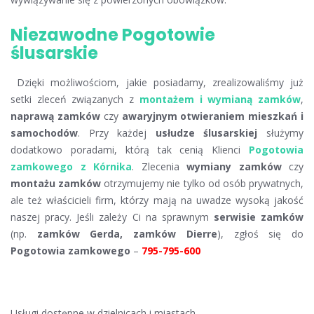
Niezawodne Pogotowie
ślusarskie
Dzięki możliwościom, jakie posiadamy, zrealizowaliśmy już
setki zleceń związanych z
montażem i wymianą zamków
,
naprawą zamków
czy
awaryjnym otwieraniem mieszkań i
samochodów
. Przy każdej
usłudze ślusarskiej
służymy
dodatkowo poradami, którą tak cenią Klienci
Pogotowia
zamkowego z Kórnika
. Zlecenia
wymiany zamków
czy
montażu zamków
otrzymujemy nie tylko od osób prywatnych,
ale też właścicieli firm, którzy mają na uwadze wysoką jakość
naszej pracy. Jeśli zależy Ci na sprawnym
serwisie zamków
(np.
zamków Gerda, zamków Dierre
), zgłoś się do
Pogotowia zamkowego
–
795-795-600
Usługi dostępne w dzielnicach i miastach