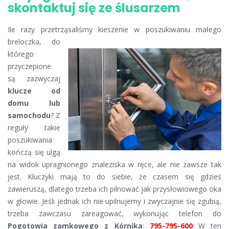
skontaktuj się ze ślusarzem
Ile razy przetrząsaliśmy kieszenie w poszukiwaniu małego
breloczka, do
którego
przyczepione
są zazwyczaj
klucze od
domu lub
samochodu
? Z
reguły takie
poszukiwania
kończą się ulgą
na widok upragnionego znaleziska w ręce, ale nie zawsze tak
jest. Kluczyki mają to do siebie, że czasem się gdzieś
zawieruszą, dlatego trzeba ich pilnować jak przysłowiowego oka
w głowie. Jeśli jednak ich nie upilnujemy i zwyczajnie się zgubią,
trzeba zawczasu zareagować, wykonując telefon do
Pogotowia zamkowego z Kórnika
:
795-795-600
W ten