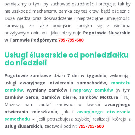
pamiętamy o tym, by zachować ostrożność i precyzję, tak by
nie uszkodzić mechanizmu zamka czy też drzwi bądź ościeżnic.
Duża wiedza oraz doświadczenie i nieprzeciętne umiejętności
sprawiają, że takie podejście spotyka się z wieloma
pozytywnym opiniami, jakie otrzymuje
Pogotowie ślusarskie
w Tarnowie Podgórnym
:
795-795-600
Usługi ślusarskie od poniedziałku
do niedzieli
Pogotowie zamkowe
działa
7 dni w tygodniu
, wykonując
usługi
awaryjnego otwierania samochodów
,
montażu
zamków
,
wymiany zamków
i
naprawy zamków
(w tym
zamków Gerda
,
zamków Dierre
,
zamków Mottura
i in.).
Możesz nam zaufać zarówno w kwestii
awaryjnego
otwierania mieszkania
, jak i
awaryjnego otwierania
samochodu
– jeśli potrzebujesz szybkiej realizacji którejś z
usług ślusarskich
, zadzwoń pod nr:
795-795-600