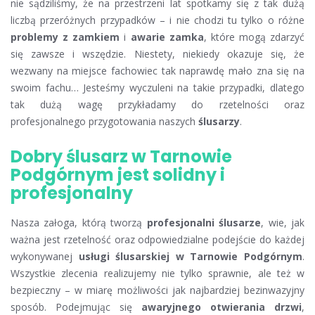
nie sądziliśmy, że na przestrzeni lat spotkamy się z tak dużą
liczbą przeróżnych przypadków – i nie chodzi tu tylko o różne
problemy z zamkiem
i
awarie zamka
, które mogą zdarzyć
się zawsze i wszędzie. Niestety, niekiedy okazuje się, że
wezwany na miejsce fachowiec tak naprawdę mało zna się na
swoim fachu… Jesteśmy wyczuleni na takie przypadki, dlatego
tak dużą wagę przykładamy do rzetelności oraz
profesjonalnego przygotowania naszych
ślusarzy
.
Dobry ślusarz w Tarnowie
Podgórnym jest solidny i
profesjonalny
Nasza załoga, którą tworzą
profesjonalni ślusarze
, wie, jak
ważna jest rzetelność oraz odpowiedzialne podejście do każdej
wykonywanej
usługi ślusarskiej w Tarnowie Podgórnym
.
Wszystkie zlecenia realizujemy nie tylko sprawnie, ale też w
bezpieczny – w miarę możliwości jak najbardziej bezinwazyjny
sposób. Podejmując się
awaryjnego otwierania drzwi
,