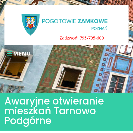
Skip
to
content
Zadzwoń! 795-795-600
MENU
Awaryjne otwieranie
mieszkań Tarnowo
Podgórne