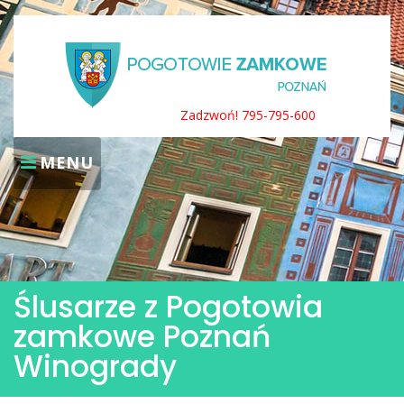
Skip
to
content
Zadzwoń! 795-795-600
MENU
Ślusarze z Pogotowia
zamkowe Poznań
Winogrady