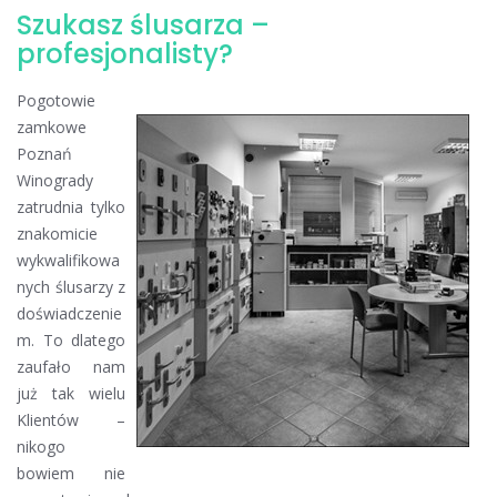
Szukasz ślusarza –
profesjonalisty?
Pogotowie
zamkowe
Poznań
Winogrady
zatrudnia tylko
znakomicie
wykwalifikowa
nych ślusarzy z
doświadczenie
m. To dlatego
zaufało nam
już tak wielu
Klientów –
nikogo
bowiem nie