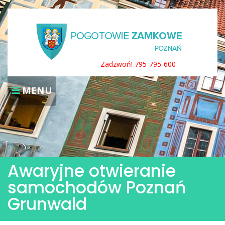
Skip
to
content
Zadzwoń! 795-795-600
MENU
Awaryjne otwieranie
samochodów Poznań
Grunwald