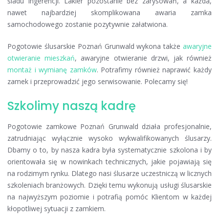
śladu ingerencji. Lakier pozostanie bez zarysowań, a każda,
nawet najbardziej skomplikowana awaria zamka
samochodowego zostanie pozytywnie załatwiona.
Pogotowie ślusarskie Poznań Grunwald wykona także
awaryjne
otwieranie mieszkań
, awaryjne otwieranie drzwi, jak również
montaż i wymianę zamków
. Potrafimy również naprawić każdy
zamek i przeprowadzić jego serwisowanie. Polecamy się!
Szkolimy naszą kadrę
Pogotowie zamkowe Poznań Grunwald działa profesjonalnie,
zatrudniając wyłącznie wysoko wykwalifikowanych ślusarzy.
Dbamy o to, by nasza kadra była systematycznie szkolona i by
orientowała się w nowinkach technicznych, jakie pojawiają się
na rodzimym rynku. Dlatego nasi ślusarze uczestniczą w licznych
szkoleniach branżowych. Dzięki temu wykonują usługi ślusarskie
na najwyższym poziomie i potrafią pomóc Klientom w każdej
kłopotliwej sytuacji z zamkiem.