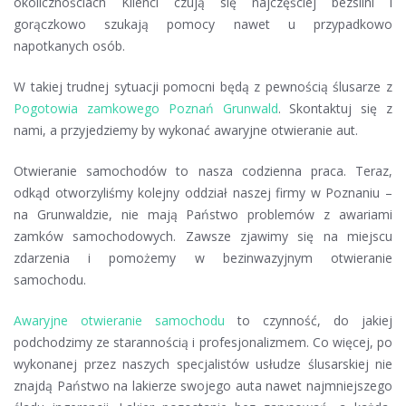
okolicznościach Klienci czują się najczęściej bezsilni i
gorączkowo szukają pomocy nawet u przypadkowo
napotkanych osób.
W takiej trudnej sytuacji pomocni będą z pewnością ślusarze z
Pogotowia zamkowego Poznań Grunwald
. Skontaktuj się z
nami, a przyjedziemy by wykonać awaryjne otwieranie aut.
Otwieranie samochodów to nasza codzienna praca. Teraz,
odkąd otworzyliśmy kolejny oddział naszej firmy w Poznaniu –
na Grunwaldzie, nie mają Państwo problemów z awariami
zamków samochodowych. Zawsze zjawimy się na miejscu
zdarzenia i pomożemy w bezinwazyjnym otwieranie
samochodu.
Awaryjne otwieranie samochodu
to czynność, do jakiej
podchodzimy ze starannością i profesjonalizmem. Co więcej, po
wykonanej przez naszych specjalistów usłudze ślusarskiej nie
znajdą Państwo na lakierze swojego auta nawet najmniejszego