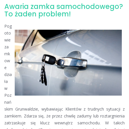
Awaria zamka samochodowego?
To żaden problem!
Pog
oto
wie
za
mk
ow
e
dzia
ła
w
Poz
nań
skim Grunwaldzie, wybawiając Klientów z trudnych sytuacji z
zamkiem. Zdarza się, że przez chwilę zadumy lub roztargnienia
zatrzaskuje się klucz wewnątrz samochodu. W takich